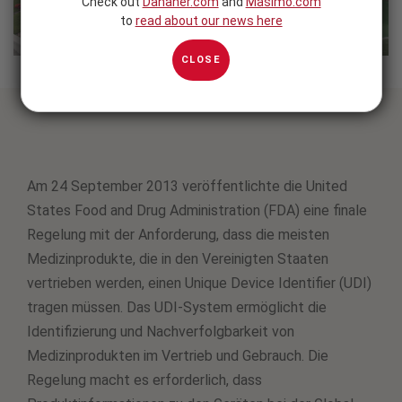
Check out
Danaher.com
and
Masimo.com
to
read about our news here
CLOSE
Am 24 September 2013 veröffentlichte die United
States Food and Drug Administration (FDA) eine finale
Regelung mit der Anforderung, dass die meisten
Medizinprodukte, die in den Vereinigten Staaten
vertrieben werden, einen Unique Device Identifier (UDI)
tragen müssen. Das UDI-System ermöglicht die
Identifizierung und Nachverfolgbarkeit von
Medizinprodukten im Vertrieb und Gebrauch. Die
Regelung macht es erforderlich, dass