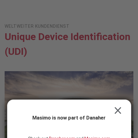
Skip to content
-
SEARCH
BUTTON
WELTWEITER KUNDENDIENST
Unique Device Identification
(UDI)
CLOSE
Masimo is now part of Danaher