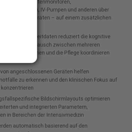
– wie z. B. Patientenmonitoren,
rkoseapparaten, IV-Pumpen und anderen über
hlossenen Geräten – auf einem zusätzlichen
ierung von Echtzeitdaten reduziert die kognitive
rt den Datenaustausch zwischen mehreren
s leichter erkennen und die Pflege koordinieren
 von angeschlossenen Geräten helfen
otfälle zu erkennen und den klinischen Fokus auf
 konzentrieren
fallspezifische Bildschirmlayouts optimieren
eiterten und integrierten Parametern,
en in Bereichen der Intensivmedizin
rden automatisch basierend auf den