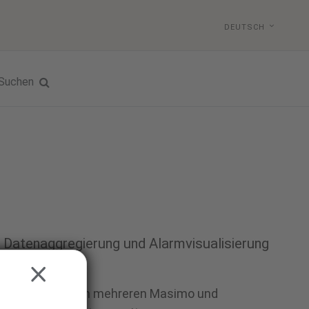
DEUTSCH
Suchen
r Datenaggregierung und Alarmvisualisierung
n
CLOSE
 und Alarme von mehreren Masimo und