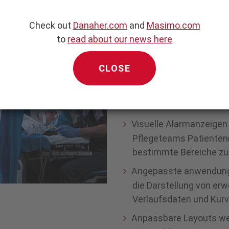
Drittanbieter-Geräten, 
Beatmungsgeräten, Na
Check out
Danaher.com
and
Masimo.com
Masimo Systeme angesc
to
read about our news here
Display
Die integrierte Visualis
CLOSE
Überlastung und förde
Ärzten, damit sie Trend
können
Visuelle Alarmanzeigen
Pflegeteams Patientenn
bestimmte Bereiche zu
Angepasste anwendungs
die Darstellung von erw
Verlaufsdaten und Kurv
Anpassbare Layouts we