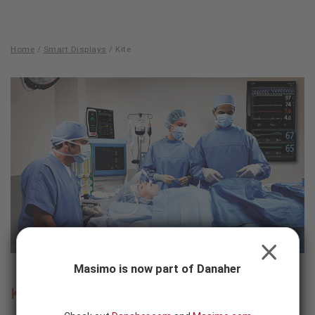
Skip to content
-
SEARCH
BUTTON
Home
/
Smart Displays
/
Kite
Kite
CLOSE
Masimo is now part of Danaher
Kite™