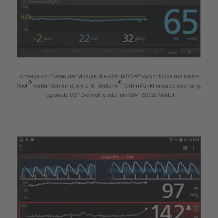
Anzeige von Daten der Module, die über MOC-9™-Anschlüsse mit einem
®
®
Root
verbunden sind, wie z. B. SedLine
-Gehirnfunktionsüberwachung,
regionale O3™-Oximetrie oder ein ISA™ EtCO
-Modul
2