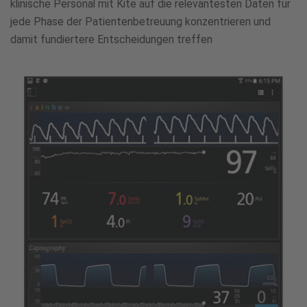
klinische Personal mit Kite auf die relevantesten Daten für
jede Phase der Patientenbetreuung konzentrieren und
damit fundiertere Entscheidungen treffen