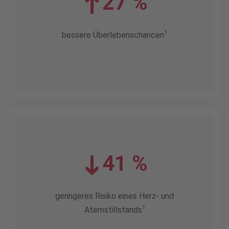
27 %
1
bessere Überlebenschancen
41 %
geringeres Risiko eines Herz- und
1
Atemstillstands