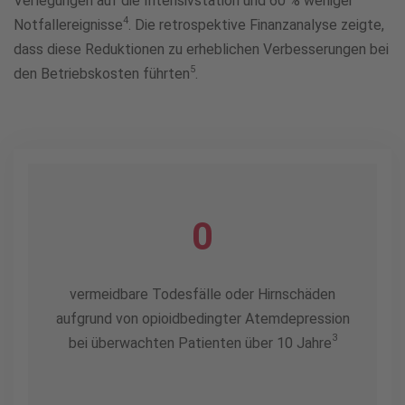
Verlegungen auf die Intensivstation und 60 % weniger
4
Notfallereignisse
. Die retrospektive Finanzanalyse zeigte,
dass diese Reduktionen zu erheblichen Verbesserungen bei
5
den Betriebskosten führten
.
0
vermeidbare Todesfälle oder Hirnschäden
aufgrund von opioidbedingter Atemdepression
3
bei überwachten Patienten über 10 Jahre