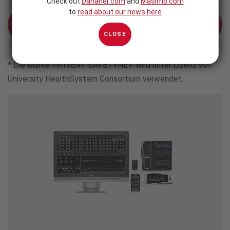
Check out
Danaher.com
and
Masimo.com
to
read about our news here
Einen Termin Für Eine
Produktevaluierung Vereinbaren
CLOSE
* Die Marke PATIENT SAFETYNET wird unter Lizenz von
University HealthSystem Consortium verwendet.