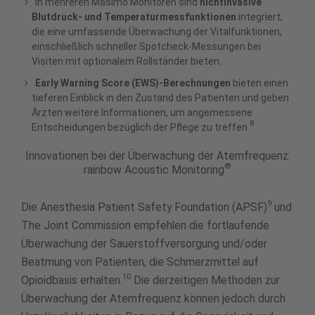
In mehreren Masimo Monitoren sind
nichtinvasive
Blutdruck- und Temperaturmessfunktionen
integriert,
die eine umfassende Überwachung der Vitalfunktionen,
einschließlich schneller Spotcheck-Messungen bei
Visiten mit optionalem Rollständer bieten.
Early Warning Score (EWS)-Berechnungen
bieten einen
tieferen Einblick in den Zustand des Patienten und geben
Ärzten weitere Informationen, um angemessene
8
Entscheidungen bezüglich der Pflege zu treffen.
Innovationen bei der Überwachung der Atemfrequenz:
®
rainbow Acoustic Monitoring
9
Die Anesthesia Patient Safety Foundation (APSF)
und
The Joint Commission empfehlen die fortlaufende
Überwachung der Sauerstoffversorgung und/oder
Beatmung von Patienten, die Schmerzmittel auf
10
Opioidbasis erhalten.
Die derzeitigen Methoden zur
Überwachung der Atemfrequenz können jedoch durch