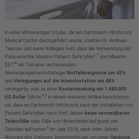
In einer elfmonatigen Studie, die am Dartmouth-Hitchcock
Medical Center durchgeführt wurde, stellten Dr. Andreas
Taenzer und seine Kollegen fest, dass die Verwendung der
™*
Pulsoximetrie Masimo Patient SafetyNet
und Masimo
®
SET
als Teil einer umfassenden
Alarmmanagementstrategie
Notfallereignisse um 65%
und
Verlegungen auf die Intensivstation um 48%
verringerte, was zu einer
Kostensenkung um 1.480.000
4,5
US-Dollar
führte.
In einem weiteren Artikel berichteten
sie, dass im Dartmouth-Hitchcock nach der Installation von
Patient SafetyNet nach fünf Jahren
keine vermeidbaren
Todesfälle
oder Fälle von Hirnschäden aufgrund von
5
Opioiden auftraten.
Im Jahr 2016, nach zehn Jahren
Nutzung des Systems, berichteten sie von einer
Senkung