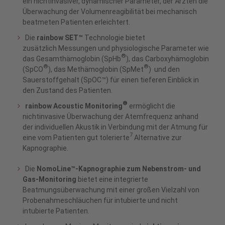
ein nichtinvasiver, dynamischer Parameter, der Ärzten die
Überwachung der Volumenreagibilität bei mechanisch
beatmeten Patienten erleichtert.
Die
rainbow SET™
Technologie bietet
zusätzlich Messungen und physiologische Parameter wie
®
das Gesamthämoglobin (SpHb
), das Carboxyhämoglobin
®
®
(SpCO
), das Methämoglobin (SpMet
) und den
Sauerstoffgehalt (SpOC™) für einen tieferen Einblick in
den Zustand des Patienten.
®
rainbow Acoustic Monitoring
ermöglicht die
nichtinvasive Überwachung der Atemfrequenz anhand
der individuellen Akustik in Verbindung mit der Atmung für
7
eine vom Patienten gut tolerierte
Alternative zur
Kapnographie.
Die
NomoLine™-Kapnographie zum Nebenstrom- und
Gas-Monitoring
bietet eine integrierte
Beatmungsüberwachung mit einer großen Vielzahl von
Probenahmeschläuchen für intubierte und nicht
intubierte Patienten.