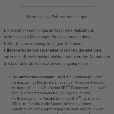
und
Vielseitigkeit
Nichtinvasive Echtzeitmessungen
Die Masimo-Technologie umfasst eine Vielzahl von
nichtinvasiven Messungen für viele verschiedene
Patientenüberwachungslösungen. So können
Pflegebereiche wie allgemeine Stationen, die eine viele
unterschiedliche Krankheitsbilder abdecken, die Art und den
Grad der erforderlichen Überwachung anpassen.
Die aufrüstbare rainbow Lite SET™
Technologie bietet
die einzigartige Möglichkeit, neben der Measure-Through-
®
Motion und der Low Perfusion SET
Pulsoximetrie sowohl
den Sauerstoffreserveindex (ORi™) als auch den
®
Plethysmographie-Variabilitätsindex (PVi
) zu messen.
ORi bietet Einblick in die Sauerstoffreserve eines
Patienten im gemäßigten hyperoxischen Bereich. PVi ist