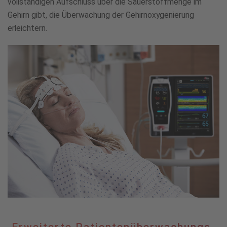
vollständigen Aufschluss über die Sauerstoffmenge im
Gehirn gibt, die Überwachung der Gehirnoxygenierung
erleichtern.
Erweiterte
Erweiterte Patientenüberwachungs-