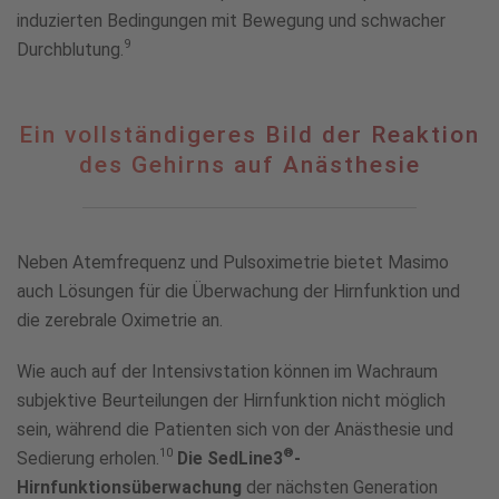
induzierten Bedingungen mit Bewegung und schwacher
9
Durchblutung.
Ein
Ein vollständigeres Bild der Reaktion
vollständigeres
des Gehirns auf Anästhesie
Bild
der
Reaktion
des
Neben Atemfrequenz und Pulsoximetrie bietet Masimo
Gehirns
auch Lösungen für die Überwachung der Hirnfunktion und
auf
Anästhesie
die zerebrale Oximetrie an.
Wie auch auf der Intensivstation können im Wachraum
subjektive Beurteilungen der Hirnfunktion nicht möglich
sein, während die Patienten sich von der Anästhesie und
10
®
Sedierung erholen.
Die SedLine3
-
Hirnfunktionsüberwachung
der nächsten Generation