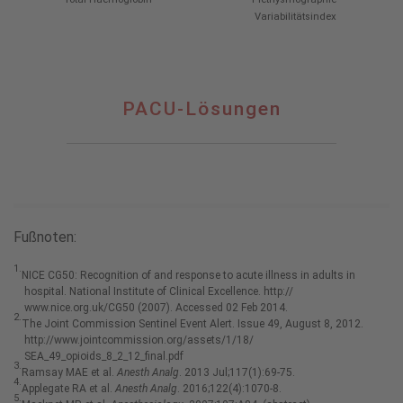
Variabilitätsindex
PACU-Lösungen
Fußnoten:
1.
NICE CG50: Recognition of and response to acute illness in adults in
hospital. National Institute of Clinical Excellence. http://
www.nice.org.uk/CG50 (2007). Accessed 02 Feb 2014.
2.
The Joint Commission Sentinel Event Alert. Issue 49, August 8, 2012.
http://www.jointcommission.org/assets/1/18/
SEA_49_opioids_8_2_12_final.pdf
3.
Ramsay MAE et al.
Anesth Analg
. 2013 Jul;117(1):69-75.
4.
Applegate RA et al.
Anesth Analg
. 2016;122(4):1070-8.
5.