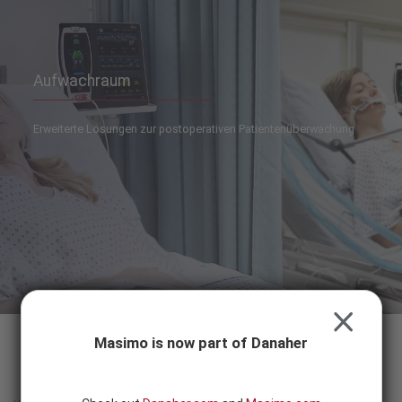
Skip to content
-
SEARCH
BUTTON
Aufwachraum
Erweiterte Lösungen zur postoperativen Patientenüberwachung
CLOSE
Masimo is now part of Danaher