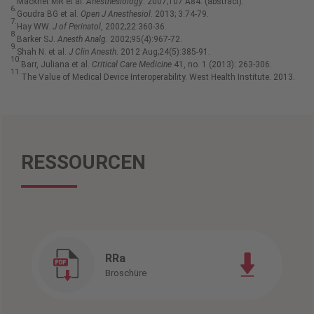
Macknet MR et al.
Anesthesiology
. 2007;107:A84. (abstract).
6.
Goudra BG et al.
Open J Anesthesiol
. 2013; 3:74-79.
7.
Hay WW.
J of Perinatol
, 2002;22:360-36.
8.
Barker SJ.
Anesth Analg
. 2002;95(4):967-72.
9.
Shah N. et al.
J Clin Anesth
. 2012 Aug;24(5):385-91.
10.
Barr, Juliana et al.
Critical Care Medicine
41, no. 1 (2013): 263-306.
11.
The Value of Medical Device Interoperability. West Health Institute. 2013.
RESSOURCEN
RRa
Broschüre