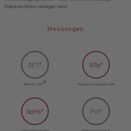
Dokumentation verringert wird.
Messungen
Messungen
SET
RRa
®
®
®
Masimo SET
Acoustic Respiration Rate
SpHb
PVi
®
®
Total Haemoglobin
Plethysmographie-