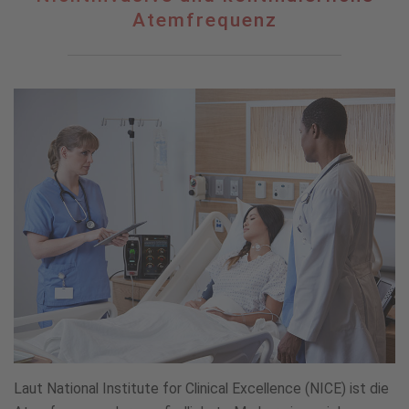
und
Atemfrequenz
kontinuierliche
Atemfrequenz
Laut National Institute for Clinical Excellence (NICE) ist die