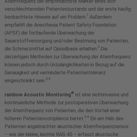
Atemfrequenz der empfindlichste Marker eines sich
verschlechternden Patientenzustands und der erste häufig
1
beobachtete Hinweis auf ein Problem.
Außerdem
empfiehlt die Anesthesia Patient Safety Foundation
(APSF) die fortlaufende Überwachung der
Sauerstoffversorgung und/oder Beatmung von Patienten,
2
die Schmerzmittel auf Opioidbasis erhalten.
Die
derzeitigen Methoden zur Überwachung der Atemfrequenz
können jedoch durch Unzulänglichkeiten in Bezug auf die
Genauigkeit und verminderte Patiententoleranz
3,4
eingeschränkt sein.
®
rainbow Acoustic Monitoring
ist eine nichtinvasive und
kontinuierliche Methode zur postoperativen Überwachung
der Atemfrequenz von Patienten, die den Vorteil einer
5,6
höheren Patientencompliance bietet.
Ein am Hals des
Patienten angebrachter akustischer Atemfrequenzsensor
– wie der kleine, leichte RAS-45 – erfasst akustische