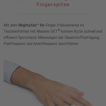
Messungen
Fingerspitze
an
der
Fingerspitze
Mit dem
MightySat™ Rx
-Finger-Pulsoximeter im
®
Taschenformat mit Masimo SET
können Ärzte schnell und
effizient Spotcheck-Messungen der Sauerstoffsättigung,
Pulsfrequenz und Atemfrequenz durchführen.