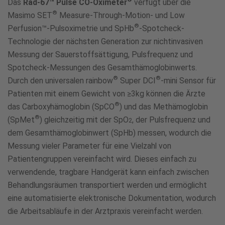
Das
Rad-67™ Pulse CO-Oximeter
verfügt über die
®
Masimo SET
Measure-Through-Motion- und Low
®
Perfusion™-Pulsoximetrie und SpHb
-Spotcheck-
Technologie der nächsten Generation zur nichtinvasiven
Messung der Sauerstoffsättigung, Pulsfrequenz und
Spotcheck-Messungen des Gesamthämoglobinwerts.
®
®
Durch den universalen rainbow
Super DCI
-mini Sensor für
Patienten mit einem Gewicht von ≥3kg können die Ärzte
®
das Carboxyhämoglobin (SpCO
) und das Methämoglobin
®
(SpMet
) gleichzeitig mit der SpO
, der Pulsfrequenz und
2
dem Gesamthämoglobinwert (SpHb) messen, wodurch die
Messung vieler Parameter für eine Vielzahl von
Patientengruppen vereinfacht wird. Dieses einfach zu
verwendende, tragbare Handgerät kann einfach zwischen
Behandlungsräumen transportiert werden und ermöglicht
eine automatisierte elektronische Dokumentation, wodurch
die Arbeitsabläufe in der Arztpraxis vereinfacht werden.