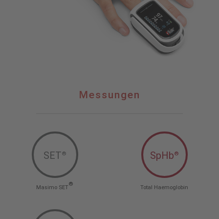
Messungen
Messungen
SET
SpHb
®
®
®
Masimo SET
Total Haemoglobin