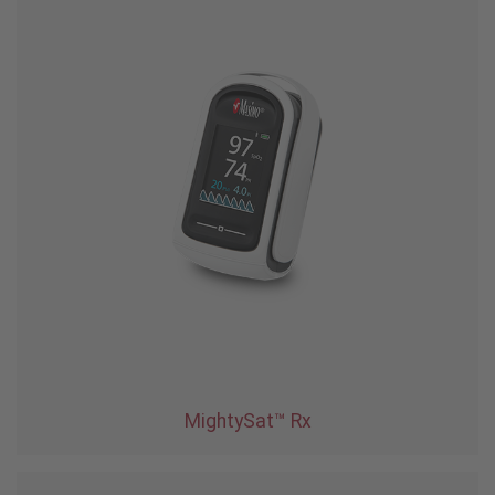
MightySat™ Rx