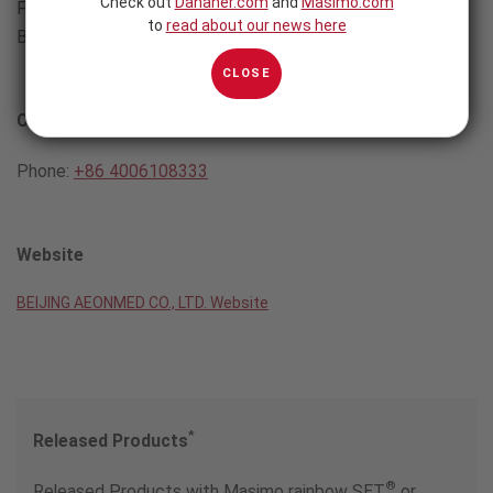
Check out
Danaher.com
and
Masimo.com
Fengtai District,
to
read about our news here
Beijing, China 100070
CLOSE
Contact
Phone:
+86 4006108333
Website
BEIJING AEONMED CO., LTD. Website
*
Released Products
®
Released Products with Masimo rainbow SET
or