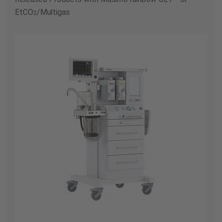
EtCO
/Multigas
2