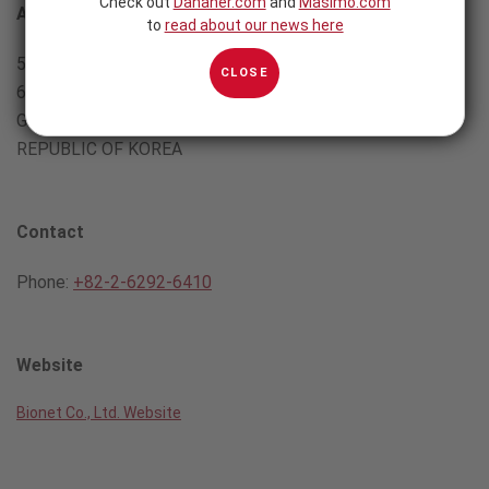
Check out
Danaher.com
and
Masimo.com
Address
to
read about our news here
5F, Shinsegae I&C Digital Center
CLOSE
61 Digital-ro 31 gil,
Guro-gu, SEOUL 08375,
REPUBLIC OF KOREA
Contact
Phone:
+82-2-6292-6410
Website
Bionet Co., Ltd. Website