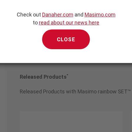
tephan GmbH Medi
izintechnik
Check out
Danaher.com
and
Masimo.com
to
read about our news here
CLOSE
*
Released Products
Released Products with Masimo rainbow SET™ 