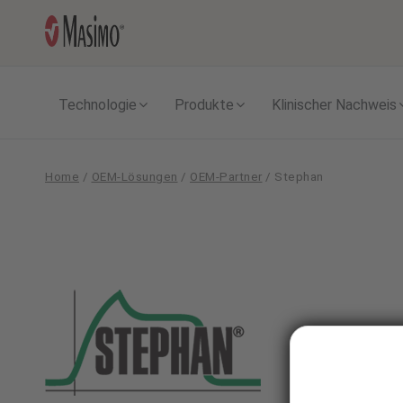
Technologie
Produkte
Klinischer Nachweis
Home
/
OEM-Lösungen
/
OEM-Partner
/
Stephan
Stephan