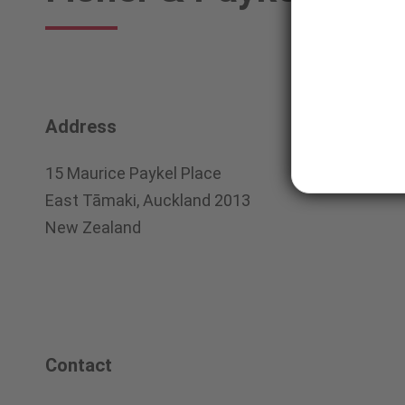
Paykel
Healthcare
Address
15 Maurice Paykel Place
East Tāmaki, Auckland 2013
New Zealand
Contact