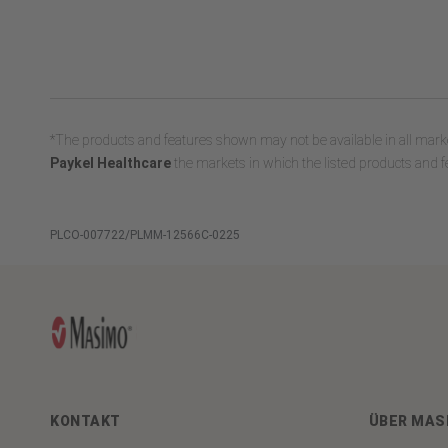
*The products and features shown may not be available in all marke
Paykel Healthcare
the markets in which the listed products and fe
PLCO-007722/PLMM-12566C-0225
KONTAKT
ÜBER MAS