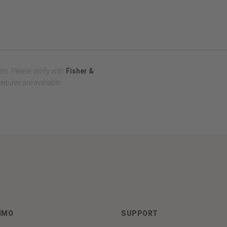
ts. Please verify with
Fisher &
atures are available.
IMO
SUPPORT