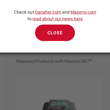
Check out
Danaher.com
and
Masimo.com
to
read about our news here
CLOSE
*
Released Products
®
Released Products with Masimo SET