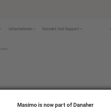
Skip to content
Unternehmen
Kontakt Und Support
hcare
r & Paykel Health
thcare
Masimo is now part of Danaher