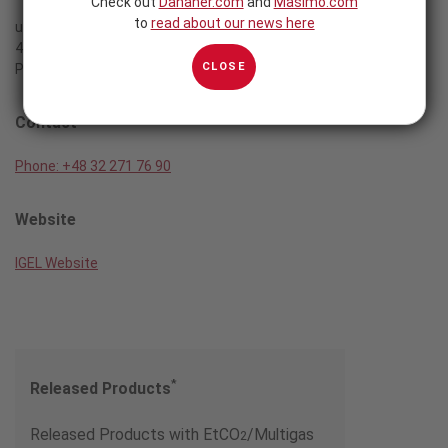
Check out
Danaher.com
and
Masimo.com
to
read about our news here
ul. Chorzowska 64,
44-100 Gliwice,
CLOSE
Poland
Contact
Phone: +48 32 271 76 90
Website
IGEL Website
*
Released Products
Released Products with EtCO
/Multigas
2