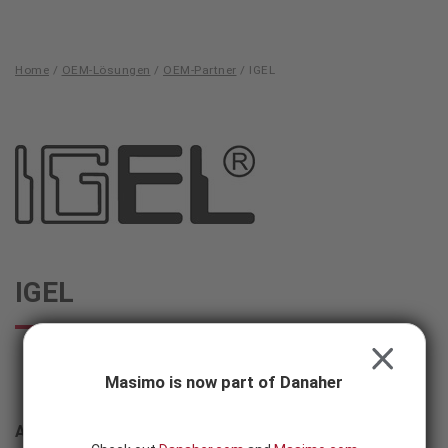
Skip to content
-
SEARCH
BUTTON
Home
/
OEM-Lösungen
/
OEM-Partner
/
IGEL
IGEL
Masimo - IGEL
IGEL
CLOSE
Masimo is now part of Danaher
Address