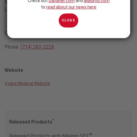
Check out
Danaher.com
and
Masimo.com
Mettawa, Illinois 60045
to
read about our news here
United States
CLOSE
Contact
Phone:
(714) 283-2228
Website
Vyaire Medical Website
*
Released Products
®
Released Products with Masimo SET