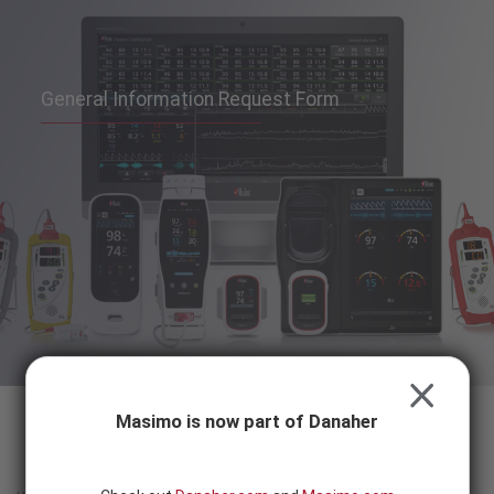
Skip to content
-
SEARCH
BUTTON
General Information Request Form
CLOSE
Masimo is now part of Danaher