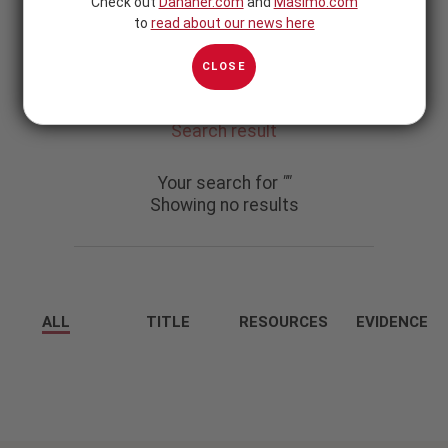
Check out
Danaher.com
and
Masimo.com
to
read about our news here
CLOSE
Search result
Your search for
""
Showing no results
ALL
TITLE
RESOURCES
EVIDENCE